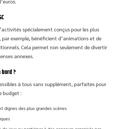
d’euros.
SC
’activités spécialement conçus pour les plus
 par exemple, bénéficient d’animations et de
itionnels. Cela permet non seulement de divertir
épenses annexes.
à bord ?
essibles à tous sans supplément, parfaites pour
e budget :
nt dignes des plus grandes scènes
iques
es de jeux ou participer à des concours organisés par